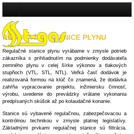
REGULAČNÉ STANICE PLYNU
REGULAČNÉ STANICE PLYNU
Regulačné stanice plynu vyrábame v zmysle potrieb
zákazníka s prihliadnutím na podmienky dodávateľa
zemného plynu v celej šírke výkonov a tlakových
stupňoch (VTL, STL, NTL). Veľká časť dodávok je
realizovaná formou na klúč čo znamená, že dodávka
zahŕňa vypracovanie projektu, inžiniersku činnosť,
výrobu, uvedenie do prevádzky vrátane vykonania
predpísaných skúšok až po kolaudačné konanie.
Stanice sú vybavené regulačnou, zabezpečovacou a
kontrólnou technikou v zmysle platnej legislatívy.
Základnými prvkami regulačnej stanice sú filtrácia,