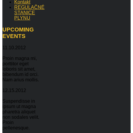
Kontakt
REGULAČNÉ
STANICE
PLYNU
UPCOMING
EVENTS
11.10.2012
Proin magna mi,
porttitor eget
loboris sit amet,
bibendum id orci.
Nam arius mollis.
12.15.2012
Suspendisse in
ipsum ut magna
pharetra aliquet
non sodales velit.
Proin
pellenesque.