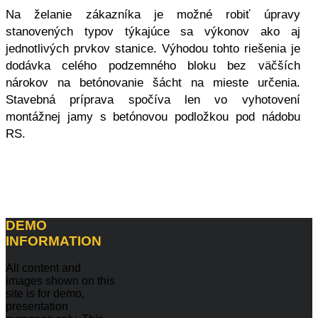
Na želanie zákazníka je možné robiť úpravy
stanovených typov týkajúce sa výkonov ako aj
jednotlivých prvkov stanice. Výhodou tohto riešenia je
dodávka celého podzemného bloku bez väčších
nárokov na betónovanie šácht na mieste určenia.
Stavebná príprava spočíva len vo vyhotovení
montážnej jamy s betónovou podložkou pod nádobu
RS.
DEMO
INFORMATION
All content and
images shown on this
site is for demo,
presentation