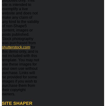
purposes only. This
site is intended to
exemplify a live
website and does not
make any claim of
any kind to the validity
of non-Shape5
content, images or
posts published.
Stock photography
was purchased from
shutterstock.com
for
this demo only, and is
not included with this
template. You may not
use these images for
your own use without
purchase. Links will
be provided for some
images if you wish to
purchase them from
their copyright
owners.
SITE
SHAPER