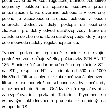
počet závisí od veľkosti regulačnej stanice. Jednotlivé
segmenty poklopu sú opatrené sústavou pružín
umožňujúcich ľahké otváranie poklopu, a v otvorenej
polohe je zabezpečená aretácia poklopu v oboch
smeroch. Jednotlivé diely poklopu sú opatrené
žliabkami pre dobrý odvod dažďovej vody, ktoré sú
zaústené do zberného žľabu dažďovej vody, ktorý je po
celom obvode nádoby regulačnej stanice.
Typové podzemné regulačné stanice so svojím
príslušenstvom spĺňajú všetky požiadavky STN EN 12
186. Stanice sú štandartne určené na reguláciu z STL
na STL, resp. na NTL a prietok od 500 do 1000
Nm3/hod. Filtrácia plynu je zabezpečovaná plynovými
filtrami s textilnou vložkou schopnou zachytiť nečistoty
o rozmeroch do 5 μm. Osádzané sú regulačnými a
zabezpečovacími prvkami Tartarini. Plynomer so
vstavaným ukľudňovačom prúdenia je osadený na
vstupe do RS.