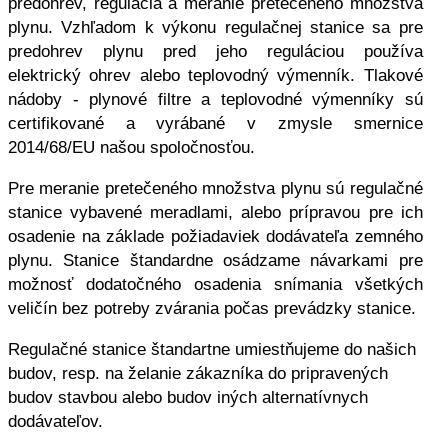
predohrev, regulácia a meranie pretečeného množstva
plynu. Vzhľadom k výkonu regulačnej stanice sa pre
predohrev plynu pred jeho reguláciou používa
elektrický ohrev alebo teplovodný výmenník. Tlakové
nádoby - plynové filtre a teplovodné výmenníky sú
certifikované a vyrábané v zmysle smernice
2014/68/EU našou spoločnosťou.
Pre meranie pretečeného množstva plynu sú regulačné
stanice vybavené meradlami, alebo prípravou pre ich
osadenie na základe požiadaviek dodávateľa zemného
plynu. Stanice štandardne osádzame návarkami pre
možnosť dodatočného osadenia snímania všetkých
veličín bez potreby zvárania počas prevádzky stanice.
Regulačné stanice štandartne umiestňujeme do našich
budov, resp. na želanie zákazníka do pripravených
budov stavbou alebo budov iných alternatívnych
dodávateľov.