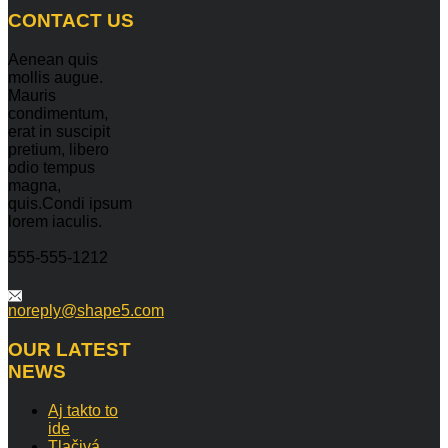
CONTACT
US
Aenean quis
mollis augue.
Mauris
condimentum,
erat in suscipit
pretium, libero
odio tempus
magna,
quis.Condi ipsum
lorem iaculis.
555-555-1212
noreply@shape5.com
OUR
LATEST
NEWS
Aj takto to
ide
Tlačivá