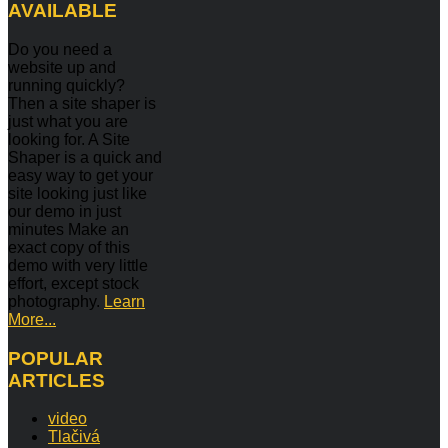
AVAILABLE
Do you need a
website up and
running quickly?
Then a site shaper is
just what you are
looking for. A Site
Shaper is a quick and
easy way to get your
site looking just like
our demo in just
minutes Make an
exact copy of this
demo with very little
effort, except stock
photography.
Learn
More...
POPULAR
ARTICLES
video
Tlačivá