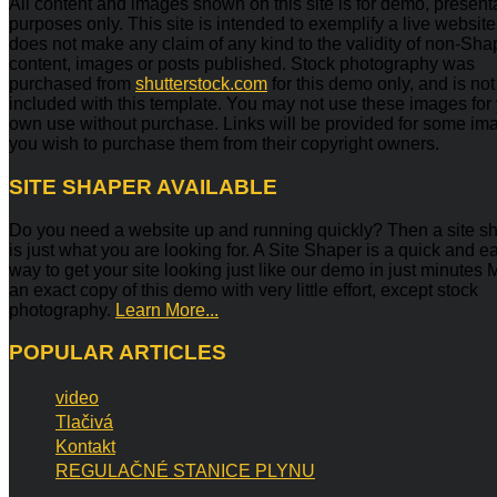
All content and images shown on this site is for demo, present
purposes only. This site is intended to exemplify a live websit
does not make any claim of any kind to the validity of non-Sh
content, images or posts published. Stock photography was
purchased from
shutterstock.com
for this demo only, and is not
included with this template. You may not use these images for
own use without purchase. Links will be provided for some ima
you wish to purchase them from their copyright owners.
SITE
SHAPER AVAILABLE
Do you need a website up and running quickly? Then a site s
is just what you are looking for. A Site Shaper is a quick and e
way to get your site looking just like our demo in just minutes
an exact copy of this demo with very little effort, except stock
photography.
Learn More...
POPULAR
ARTICLES
video
Tlačivá
Kontakt
REGULAČNÉ STANICE PLYNU