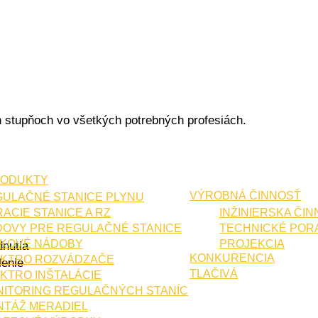
h stupňoch vo všetkých potrebných profesiách.
RODUKTY
VÝROBNÁ ČINNOSŤ
ULAČNÉ STANICE PLYNU
ACIE STANICE A RZ
INŽINIERSKA ČI
OVY PRE REGULAČNÉ STANICE
TECHNICKÉ POR
AKOVÉ NÁDOBY
PROJEKCIA
nutia
KONKURENCIA
EKTRO ROZVÁDZAČE
lenie
TLAČIVÁ
KTRO INŠTALÁCIE
ITORING REGULAČNÝCH STANÍC
TÁŽ MERADIEL