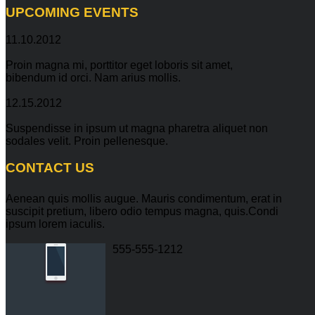
UPCOMING
EVENTS
11.10.2012
Proin magna mi, porttitor eget loboris sit amet,
bibendum id orci. Nam arius mollis.
12.15.2012
Suspendisse in ipsum ut magna pharetra aliquet non
sodales velit. Proin pellenesque.
CONTACT
US
Aenean quis mollis augue. Mauris condimentum, erat in
suscipit pretium, libero odio tempus magna, quis.Condi
ipsum lorem iaculis.
555-555-1212