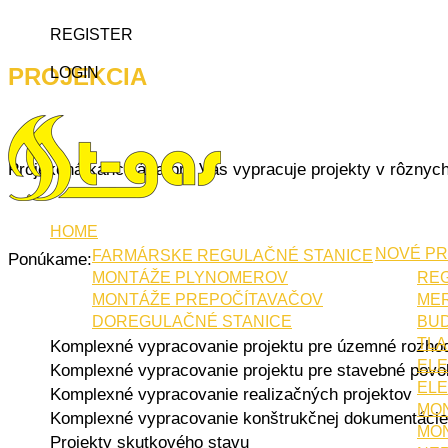
REGISTER
PROJEKCIA
LOGIN
Projekčná kancelária pre Vás vypracuje projekty v rôznyc
HOME
NOVÉ P
FARMÁRSKE REGULAČNÉ STANICE
Ponúkame:
MONTÁŽE PLYNOMEROV
REG
MONTÁŽE PREPOČÍTAVAČOV
MER
DOREGULAČNÉ STANICE
BUD
TL
Komplexné vypracovanie projektu pre územné rozhod
EL
Komplexné vypracovanie projektu pre stavebné povo
ELE
Komplexné vypracovanie realizačných projektov
MON
Komplexné vypracovanie konštrukčnej dokumentácie
MON
Projekty skutkového stavu