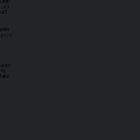
ation
e and
ape5
 your
ges if
haper
asy
 Make